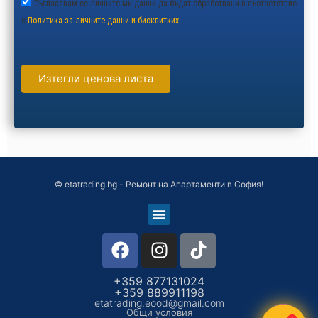
Съгласявам се личните ми данни да бъдат обработвани в съответствие
с
Политика за личните данни и бисквитких
Изтегли ценова листа
© etatrading.bg - Ремонт на Апартаменти в София!
+359 877131024
+359 889911198
etatrading.eood@gmail.com
Общи условия