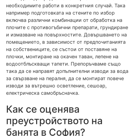
необходимите работи в конкретния случай. Така
например подготовката на стените по избор
включва различни комбинации от обработка на
плочите с противогъбични препарати, грундиране
и измазване на повърхностите. Довършването на
помещението, в зависимост от предпочитанията
на собствениците, се състои от поставяне на
плочки, монтиране на окачен таван, лепене на
водоотблъскващи тапети. Препоръчваме също
така да се направят допълнителни изводи за вода
за свързване на пералня, да се монтират повече
изводи за вътрешно осветление, сешоар,
електрическа самобръсначка.
Как се оценява
преустройството на
банята в София?