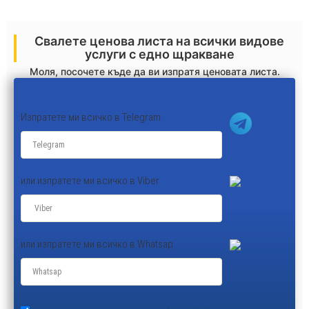
Свалете ценова листа на всички видове
услуги с едно щракване
Моля, посочете къде да ви изпратя ценовата листа.
Изпратете ми всичко в Telegram.
или изпратете ми всичко в Viber
или изпратете ми всичко в Whatsap