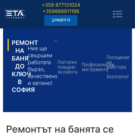
+359 877131024
+359889911198
ОБАДЕТЕ СЕ
РЕМОНТ
Ние ще
НА
свършим
Посещение
БАНЯ
работата
Поетапно
на
Професионални
ДО
плащане
майстора
бързо,
инструменти
за работа
-
КЛЮЧ
качествено
безплатно!
В
и евтино!
СОФИЯ
Ремонтът на банята се